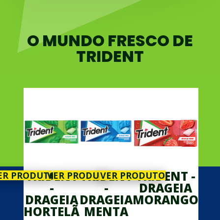
O MUNDO FRESCO DE
TRIDENT
TRIDENT
TRIDENT
TRIDENT -
ER PRODUTO
VER PRODUTO
VER PRODUTO
-
-
DRAGEIA
DRAGEIA
DRAGEIA
MORANGO
HORTELÃ
MENTA