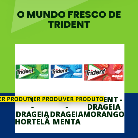
O MUNDO FRESCO DE
TRIDENT
TRIDENT
TRIDENT
TRIDENT -
ER PRODUTO
VER PRODUTO
VER PRODUTO
-
-
DRAGEIA
DRAGEIA
DRAGEIA
MORANGO
HORTELÃ
MENTA